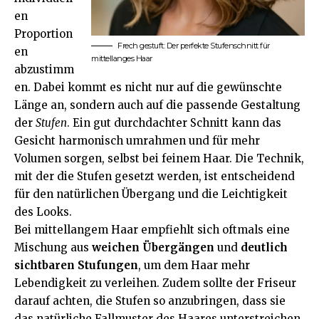
en
Proportion
Frech gestuft: Der perfekte Stufenschnitt für
en
mittellanges Haar
abzustimm
en. Dabei kommt es nicht nur auf die gewünschte
Länge an, sondern auch auf die passende Gestaltung
der
Stufen
. Ein gut durchdachter Schnitt kann das
Gesicht harmonisch umrahmen und für mehr
Volumen sorgen, selbst bei feinem Haar. Die Technik,
mit der die Stufen gesetzt werden, ist entscheidend
für den natürlichen Übergang und die Leichtigkeit
des Looks.
Bei mittellangem Haar empfiehlt sich oftmals eine
Mischung aus
weichen Übergängen
und
deutlich
sichtbaren Stufungen
, um dem Haar mehr
Lebendigkeit zu verleihen. Zudem sollte der Friseur
darauf achten, die Stufen so anzubringen, dass sie
das natürliche Fallmuster des Haares unterstreichen.