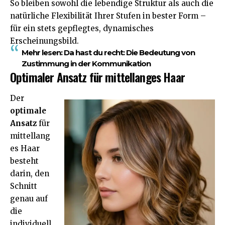
So bleiben sowohl die lebendige Struktur als auch die
natürliche Flexibilität Ihrer Stufen in bester Form –
für ein stets gepflegtes, dynamisches
Erscheinungsbild.
Mehr lesen:
Da hast du recht: Die Bedeutung von
Zustimmung in der Kommunikation
Optimaler Ansatz für mittellanges Haar
Der
optimale
Ansatz
für
mittellang
es Haar
besteht
darin, den
Schnitt
genau auf
die
individuell