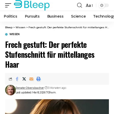
Aa
Font
Resizer
Politics
Pursuits
Business
Science
Technolog
Bleep
>
Wissen
>
Frech gestuft: Der perfekte Stufenschnitt für mittellanges Haar
WISSEN
Frech gestuft: Der perfekte
Stufenschnitt für mittellanges
Haar
Renate Obersbacher
3 Monaten ago
Last updated: Mai 8, 2026 7:09 a.m.