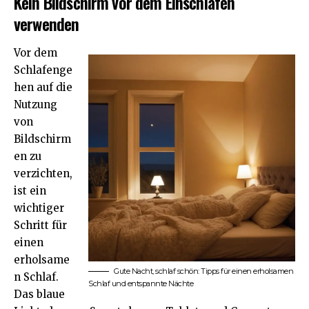
Kein Bildschirm vor dem Einschlafen
verwenden
Vor dem
Schlafenge
hen auf die
Nutzung
von
Bildschirm
en zu
verzichten,
ist ein
wichtiger
Schritt für
einen
erholsame
Gute Nacht, schlaf schön: Tipps für einen erholsamen
n Schlaf.
Schlaf und entspannte Nächte
Das blaue