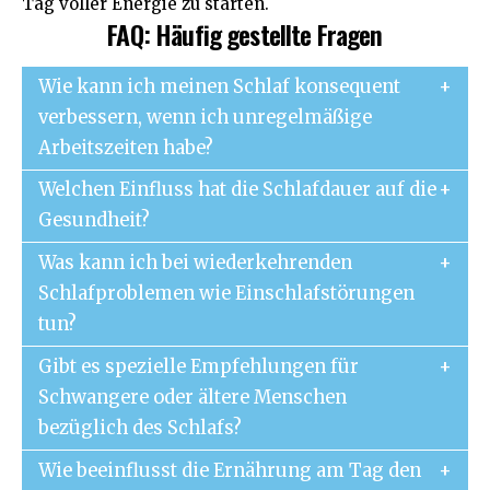
Tag voller Energie zu starten.
FAQ: Häufig gestellte Fragen
Wie kann ich meinen Schlaf konsequent
verbessern, wenn ich unregelmäßige
Arbeitszeiten habe?
Welchen Einfluss hat die Schlafdauer auf die
Gesundheit?
Was kann ich bei wiederkehrenden
Schlafproblemen wie Einschlafstörungen
tun?
Gibt es spezielle Empfehlungen für
Schwangere oder ältere Menschen
bezüglich des Schlafs?
Wie beeinflusst die Ernährung am Tag den