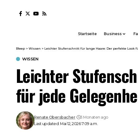
Startseite
Business
Fa
Bleep
>
Wissen
>
Leichter Stufenschnitt für lange Haare: Der perfekte Look f
WISSEN
Leichter Stufensch
für jede Gelegenhe
Renate Obersbacher
3 Monaten ago
Last updated: Mai 12, 2026 7:09 a.m.