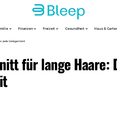
milie
Finanzen
Freizeit
Gesundheit
Haus & Garte
ür jede Gelegenheit
nitt für lange Haare:
it