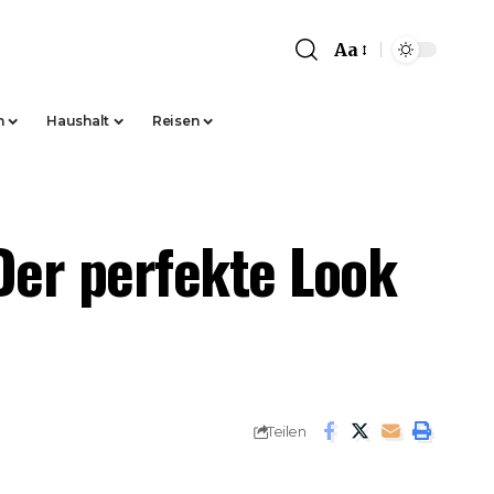
Aa
Font
Resizer
n
Haushalt
Reisen
 Der perfekte Look
Teilen