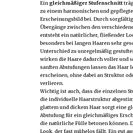
Ein
gleichmäßiger Stufenschnitt
trä
zu einem harmonischen und gepflegt
Erscheinungsbild bei. Durch sorgfält
Übergänge zwischen den verschieden
entsteht ein natürlicher, fließender Lo
besonders bei langen Haaren sehr gesc
Unterschied zu unregelmäßig gestufte
wirken die Haare dadurch voller und
s
sanften Abstufungen lassen das Haar 
erscheinen, ohne dabei an Struktur o
verlieren.
Wichtig ist auch, dass die einzelnen S
die individuelle Haarstruktur abgesti
glattem und dickem Haar sorgt eine g
Abstufung für ein gleichmäßiges Ersc
die natürliche Fülle betonen können. D
Look, der fast mühelos fällt. Ein gut a