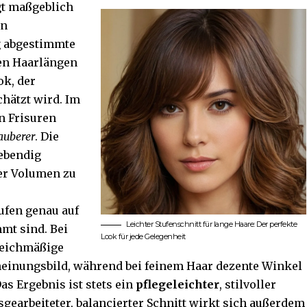
gt maßgeblich
en
ig abgestimmte
en Haarlängen
ok, der
hätzt wird. Im
n Frisuren
auberer
. Die
lebendig
der Volumen zu
tufen genau auf
Leichter Stufenschnitt für lange Haare: Der perfekte
mmt sind. Bei
Look für jede Gelegenheit
leichmäßige
heinungsbild, während bei feinem Haar dezente Winkel
as Ergebnis ist stets ein
pflegeleichter
, stilvoller
usgearbeiteter, balancierter Schnitt wirkt sich außerdem