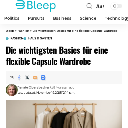
Aa
Font
Resizer
Politics
Pursuits
Business
Science
Technolog
Bleep
>
Fashion
>
Die wichtigsten Basics für eine flexible Capsule Wardrobe
FASHION
HAUS & GARTEN
Die wichtigsten Basics für eine
flexible Capsule Wardrobe
Renate Obersbacher
9 Monaten ago
Last updated: November 19, 2025 12:14 p.m.