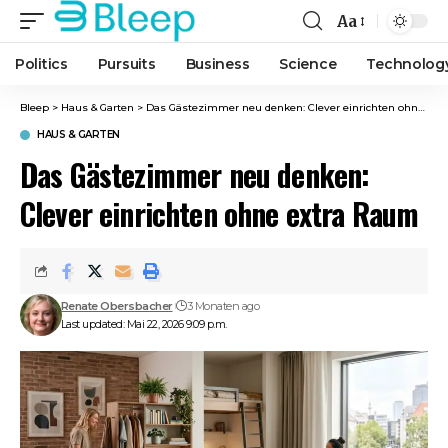
Aa
Font
Resizer
Politics
Pursuits
Business
Science
Technolog
Bleep
>
Haus & Garten
>
Das Gästezimmer neu denken: Clever einrichten ohne extra Raum
HAUS & GARTEN
Das Gästezimmer neu denken:
Clever einrichten ohne extra Raum
Renate Obersbacher
3 Monaten ago
Last updated: Mai 22, 2026 9:09 p.m.