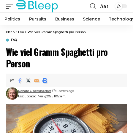
Aa
Font
Resizer
Politics
Pursuits
Business
Science
Technolog
Bleep
>
FAQ
>
Wie viel Gramm Spaghetti pro Person
FAQ
Wie viel Gramm Spaghetti pro
Person
Renate Obersbacher
2 Jahren ago
Last updated: Mai 9, 2025 11:02 a.m.