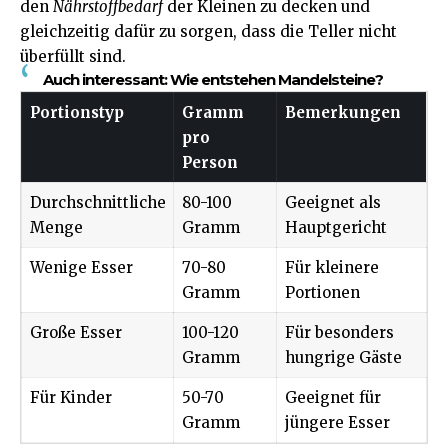
den
Nährstoffbedarf
der Kleinen zu decken und
gleichzeitig dafür zu sorgen, dass die Teller nicht
überfüllt sind.
Auch interessant:
Wie entstehen Mandelsteine?
Portionstyp
Gramm
Bemerkungen
pro
Person
Durchschnittliche
80-100
Geeignet als
Menge
Gramm
Hauptgericht
Wenige Esser
70-80
Für kleinere
Gramm
Portionen
Große Esser
100-120
Für besonders
Gramm
hungrige Gäste
Für Kinder
50-70
Geeignet für
Gramm
jüngere Esser