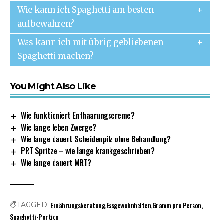
Wie kann ich Spaghetti am besten
aufbewahren?
Was kann ich mit übrig gebliebenen
Spaghetti machen?
You Might Also Like
Wie funktioniert Enthaarungscreme?
Wie lange leben Zwerge?
Wie lange dauert Scheidenpilz ohne Behandlung?
PRT Spritze – wie lange krankgeschrieben?
Wie lange dauert MRT?
Ernährungsberatung
Essgewohnheiten
Gramm pro Person
TAGGED:
Spaghetti-Portion