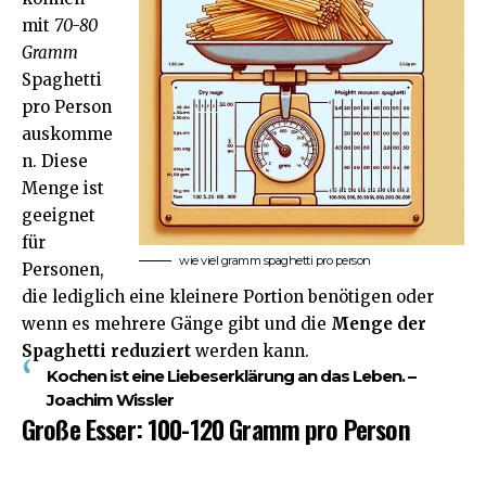
mit
70-80
Gramm
Spaghetti
pro Person
auskomme
n. Diese
Menge ist
geeignet
für
wie viel gramm spaghetti pro person
Personen,
die lediglich eine kleinere Portion benötigen oder
wenn es mehrere Gänge gibt und die
Menge der
Spaghetti reduziert
werden kann.
Kochen ist eine Liebeserklärung an das Leben. –
Joachim Wissler
Große Esser: 100-120 Gramm pro Person