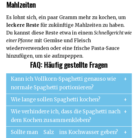
Mahlzeiten
Es lohnt sich, ein paar Gramm mehr zu kochen, um
leckere Reste
für zukünftige Mahlzeiten zu haben.
Du kannst diese Reste etwa in einem
Schnellgericht wie
einer Pfanne
mit Gemüse und Fleisch
wiederverwenden oder eine frische Pasta-Sauce
hinzufügen, um sie aufzupeppen.
FAQ: Häufig gestellte Fragen
Kann ich Vollkorn-Spaghetti genauso wie
normale Spaghetti portionieren?
Wie lange sollen Spaghetti kochen?
Wie verhindere ich, dass die Spaghetti nach
dem Kochen zusammenkleben?
Sollte man
Salz
ins Kochwasser geben?