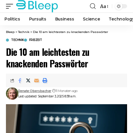
Aa
Font
Resizer
Politics
Pursuits
Business
Science
Technolog
Bleep
>
Technik
>
Die 10 am leichtesten zu knackenden Passwörter
TECHNIK
FREIZEIT
Die 10 am leichtesten zu
knackenden Passwörter
Renate Obersbacher
11 Monaten ago
Last updated: September 3, 2025 8:38 a.m.