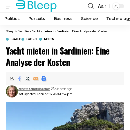
Aa
Font
Resizer
Politics
Pursuits
Business
Science
Technolog
Bleep
>
Familie
>
Yacht mieten in Sardinien: Eine Analyse der Kosten
FAMILIE
FREIZEIT
REISEN
Yacht mieten in Sardinien: Eine
Analyse der Kosten
Renate Obersbacher
2 Jahren ago
Last updated: Februar 26, 2024 8:24 p.m.