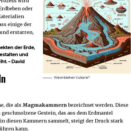
 Prozess wird
 Erdbeben oder
aterialien
ss einige der
und erstarren,
ekten der Erde,
estalten und
ht. – David
ln
Wie entstehen Vulkane?
e, die als
Magmakammern
bezeichnet werden. Diese
geschmolzene Gestein, das aus dem Erdmantel
in diesen Kammern sammelt, steigt der Druck stark
führen kann.