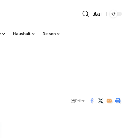
Aa
Font
Resizer
n
Haushalt
Reisen
Teilen