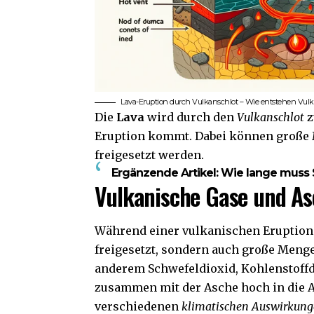
Lava-Eruption durch Vulkanschlot – Wie entstehen Vul
Die
Lava
wird durch den
Vulkanschlot
z
Eruption kommt. Dabei können große
freigesetzt werden.
Ergänzende Artikel:
Wie lange muss S
Vulkanische Gase und Asc
Während einer vulkanischen Eruption
freigesetzt, sondern auch große Meng
anderem Schwefeldioxid, Kohlenstoff
zusammen mit der Asche hoch in die 
verschiedenen
klimatischen Auswirkun