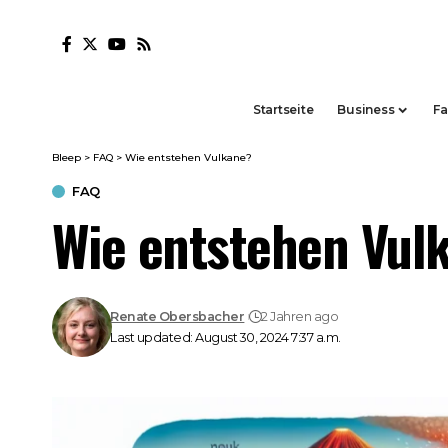
Startseite
Business
Fa
Bleep
>
FAQ
>
Wie entstehen Vulkane?
FAQ
Wie entstehen Vul
Renate Obersbacher
2 Jahren ago
Last updated: August 30, 2024 7:37 a.m.