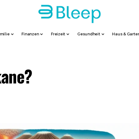
milie
Finanzen
Freizeit
Gesundheit
Haus & Garte
kane?