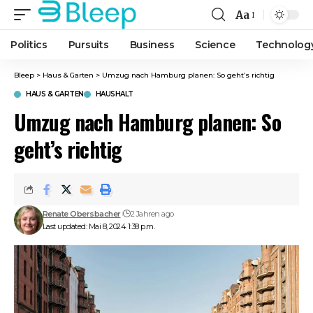
Aa
Font
Resizer
Politics
Pursuits
Business
Science
Technolog
Bleep
>
Haus & Garten
>
Umzug nach Hamburg planen: So geht’s richtig
HAUS & GARTEN
HAUSHALT
Umzug nach Hamburg planen: So
geht’s richtig
Renate Obersbacher
2 Jahren ago
Last updated: Mai 8, 2024 1:38 p.m.