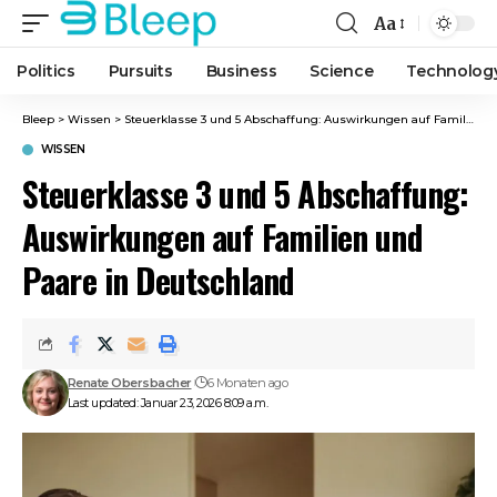
Aa
Font
Resizer
Politics
Pursuits
Business
Science
Technolog
Bleep
>
Wissen
>
Steuerklasse 3 und 5 Abschaffung: Auswirkungen auf Familien und Paare in Deutschland
WISSEN
Steuerklasse 3 und 5 Abschaffung:
Auswirkungen auf Familien und
Paare in Deutschland
Renate Obersbacher
6 Monaten ago
Last updated: Januar 23, 2026 8:09 a.m.