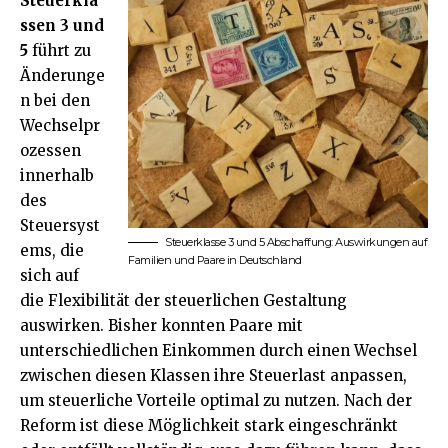
Steuerkla
ssen 3 und
5
führt zu
Änderunge
n bei den
Wechselpr
ozessen
innerhalb
des
Steuersyst
Steuerklasse 3 und 5 Abschaffung: Auswirkungen auf
ems, die
Familien und Paare in Deutschland
sich auf
die Flexibilität der steuerlichen Gestaltung
auswirken. Bisher konnten Paare mit
unterschiedlichen Einkommen durch einen Wechsel
zwischen diesen Klassen ihre Steuerlast anpassen,
um steuerliche Vorteile optimal zu nutzen. Nach der
Reform ist diese Möglichkeit stark eingeschränkt