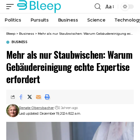
Aa
Font
Resizer
Politics
Pursuits
Business
Science
Technolog
Bleep
>
Business
>
Mehr als nur Staubwischen: Warum Gebäudereinigung echte Expertise erfordert
BUSINESS
Mehr als nur Staubwischen: Warum
Gebäudereinigung echte Expertise
erfordert
Renate Obersbacher
2 Jahren ago
Last updated: Dezember 19, 2024 8:22 a.m.